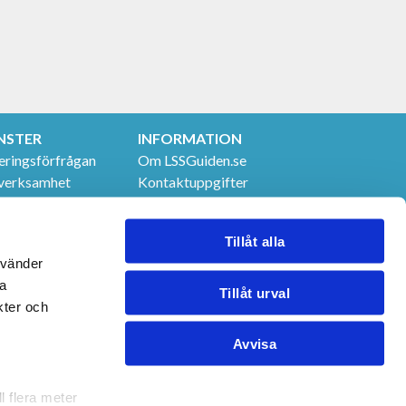
NSTER
INFORMATION
eringsförfrågan
Om LSSGuiden.se
verksamhet
Kontaktuppgifter
t & utbildningar
GDPR
 tjänster
Tillåt alla
nvänder
na
Tillåt urval
kter och
Avvisa
l flera meter