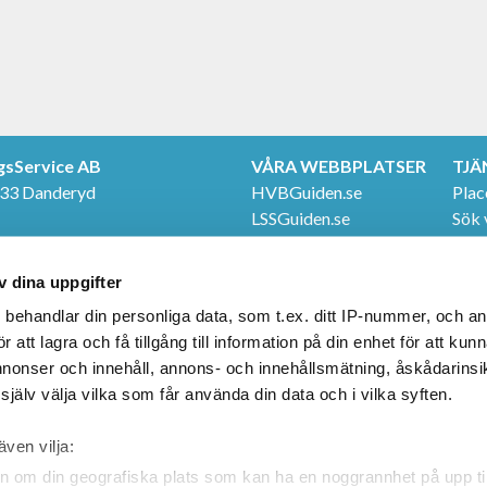
gsService AB
VÅRA WEBBPLATSER
TJÄ
 33 Danderyd
HVBGuiden.se
Plac
LSSGuiden.se
Sök 
TER
Even
e
FÖLJ OSS
Våra
v dina uppgifter
20
Facebook
LinkedIn
s
behandlar din personliga data, som t.ex. ditt IP-nummer, och a
att lagra och få tillgång till information på din enhet för att kun
annonser och innehåll, annons- och innehållsmätning, åskådarinsi
jälv välja vilka som får använda din data och i vilka syften.
även vilja:
n om din geografiska plats som kan ha en noggrannhet på upp til