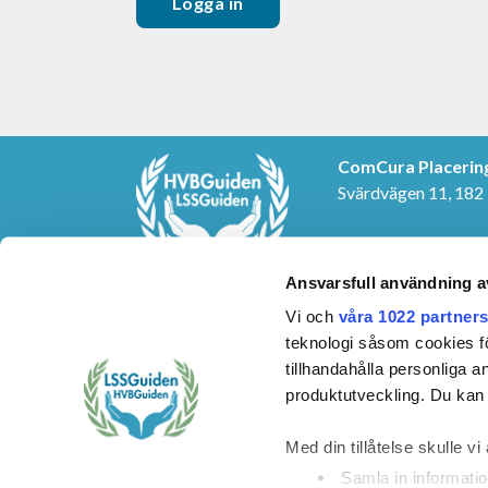
ComCura Placerin
Svärdvägen 11, 182
KONTAKTUPPGIF
E-post:
info@cura.s
Ansvarsfull användning a
Telefon: 08-459 24 
Vi och
våra 1022 partner
teknologi såsom cookies för 
tillhandahålla personliga 
produktutveckling. Du kan s
Med din tillåtelse skulle vi 
Samla in informatio