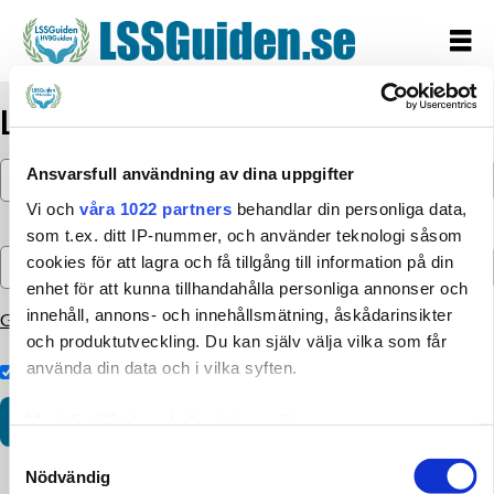
Logga in
Ansvarsfull användning av dina uppgifter
Vi och
våra 1022 partners
behandlar din personliga data,
som t.ex. ditt IP-nummer, och använder teknologi såsom
cookies för att lagra och få tillgång till information på din
enhet för att kunna tillhandahålla personliga annonser och
innehåll, annons- och innehållsmätning, åskådarinsikter
Glömt lösenordet?
och produktutveckling. Du kan själv välja vilka som får
använda din data och i vilka syften.
Kom ihåg inloggningen
Med din tillåtelse skulle vi även vilja:
Samla in information om din geografiska plats som
Samtyckesval
Nödvändig
kan ha en noggrannhet på upp till flera meter