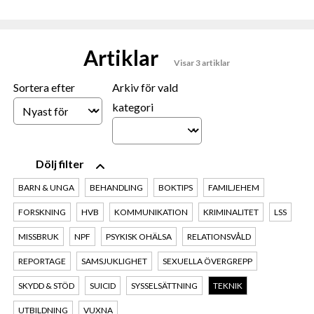
Artiklar
Visar 3 artiklar
Sortera efter
Arkiv för vald
kategori
filter
BARN & UNGA
BEHANDLING
BOKTIPS
FAMILJEHEM
FORSKNING
HVB
KOMMUNIKATION
KRIMINALITET
LSS
MISSBRUK
NPF
PSYKISK OHÄLSA
RELATIONSVÅLD
REPORTAGE
SAMSJUKLIGHET
SEXUELLA ÖVERGREPP
SKYDD & STÖD
SUICID
SYSSELSÄTTNING
TEKNIK
UTBILDNING
VUXNA