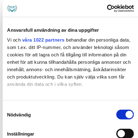
Ansvarsfull användning av dina uppgifter
Vi och
våra 1022 partners
behandlar din personliga data,
som t.ex. ditt IP-nummer, och använder teknologi såsom
REPORTAGE
TEKNIK
SKYDD & STÖD
Lösningen för ett tryggt och säkert
cookies för att lagra och få tillgång till information på din
enhet för att kunna tillhandahålla personliga annonser och
boende
innehåll, annons- och innehållsmätning, åskådarinsikter
2022-05-16
och produktutveckling. Du kan själv välja vilka som får
använda din data och i vilka syften.
ANNONS •
”Tryggt Boende” är AddSecures specifikt
framtagna säkerhetslösning för vård- och omsorgsboenden.
Med din tillåtelse skulle vi även vilja:
Med hjälp av sensorer, kameror och personlarm ska rätt
Samla in information om din geografiska plats som
Samtyckesval
person få rätt information i rätt tid. Allt för att minska risken
Nödvändig
kan ha en noggrannhet på upp till flera meter
för allvarliga incidenter.
Läs mer
Identifiera din enhet genom att aktivt skanna den
för specifika kännetecken (fingeravtryck)
Inställningar