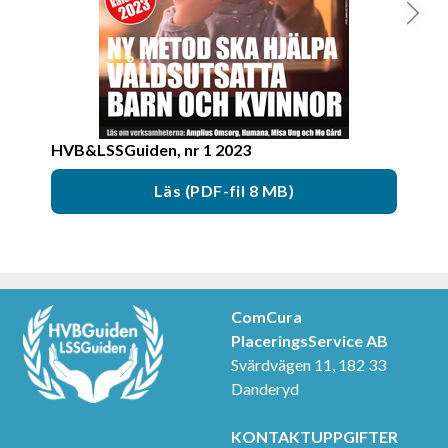
information som du har tillhandahållit eller som de har 
samlat in när du har använt deras tjänster.
HVB&LSSGuiden, nr 1 2023
HVB&
Läs (PDF-fil 8 MB)
ComCura
PlaceringsService AB
Svärdvägen 11, 182 33
Danderyd
KONTAKTUPPGIFTER