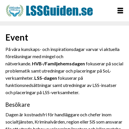
Event
På våra kunskaps- och inspirationsdagar varvar vi aktuella
föreläsningar med mingel och
nätverkande.
HVB-/Familjehemsdagen
fokuserar på social
problematik samt utredningar och placeringar på SoL-
verksamheter.
LSS-dagen
fokuserar på
funktionsnedsättningar samt utredningar av LSS-insatser
och placeringar på LSS-verksamheter.
Besökare
Dagen är kostnadsfri för handläggare och chefer inom
socialtjänsten, Kriminalvården, region eller SiS som ansvarar
för att utreda behov av placering/insatser och/eller matcha