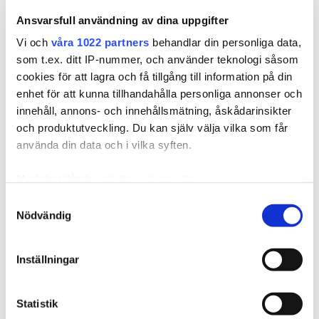
Ansvarsfull användning av dina uppgifter
STOCKHOLM
Vi och
våra 1022 partners
behandlar din personliga data,
LSS-dagen
som t.ex. ditt IP-nummer, och använder teknologi såsom
cookies för att lagra och få tillgång till information på din
Datum:
2026-09-10
enhet för att kunna tillhandahålla personliga annonser och
Tid:
08:15–15:45
innehåll, annons- och innehållsmätning, åskådarinsikter
Ort:
Stockholm
och produktutveckling. Du kan själv välja vilka som får
Plats:
7A Vasagatan – NY LOKAL!
använda din data och i vilka syften.
Läs mer
Med din tillåtelse skulle vi även vilja:
Samla in information om din geografiska plats
Samtyckesval
Nödvändig
som kan ha en noggrannhet på upp till flera meter
Identifiera din enhet genom att aktivt skanna den
för specifika kännetecken (fingeravtryck)
Inställningar
Ta reda på mer om hur dina personliga uppgifter
behandlas och ställ in dina preferenser i
detaljsektionen
.
Statistik
Du kan ändra eller dra tillbaka ditt samtycke när som
VÄXJÖ