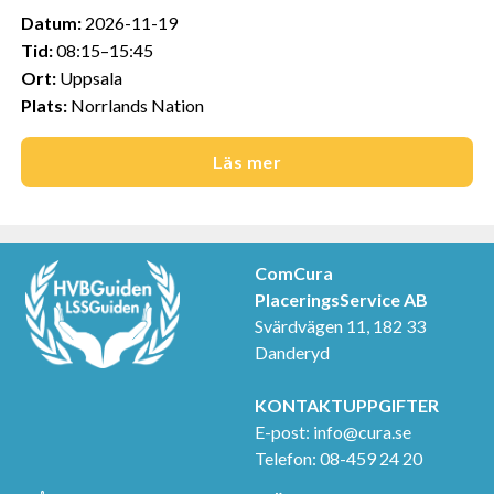
och annonserna till användarna, tillhandahålla funktioner 
Datum:
2026-11-19
för sociala medier och analysera vår trafik. Vi 
Tid:
08:15–15:45
vidarebefordrar även sådana identifierare och annan 
Ort:
Uppsala
information från din enhet till de sociala medier och 
Plats:
Norrlands Nation
annons- och analysföretag som vi samarbetar med. 
Dessa kan i sin tur kombinera informationen med annan 
Läs mer
information som du har tillhandahållit eller som de har 
samlat in när du har använt deras tjänster.
Vi använder enhetsidentifierare för att anpassa innehållet 
ComCura
och annonserna till användarna, tillhandahålla funktioner 
PlaceringsService AB
för sociala medier och analysera vår trafik. Vi 
Svärdvägen 11, 182 33
vidarebefordrar även sådana identifierare och annan 
Danderyd
information från din enhet till de sociala medier och 
annons- och analysföretag som vi samarbetar med. 
KONTAKTUPPGIFTER
Dessa kan i sin tur kombinera informationen med annan 
E-post:
info@cura.se
information som du har tillhandahållit eller som de har 
Telefon: 08-459 24 20
samlat in när du har använt deras tjänster.