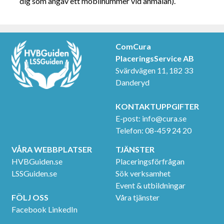
dig som angav ett mobilnummer vid anmälan).
ComCura
PlaceringsService AB
Svärdvägen 11, 182 33
Danderyd
KONTAKTUPPGIFTER
E-post:
info@cura.se
Telefon: 08-459 24 20
VÅRA WEBBPLATSER
TJÄNSTER
HVBGuiden.se
Placeringsförfrågan
LSSGuiden.se
Sök verksamhet
Event & utbildningar
FÖLJ OSS
Våra tjänster
Facebook
LinkedIn