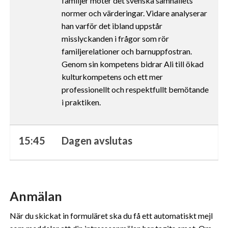
familjer möter det svenska samhällets
kan i sin tur kombinera informationen med annan 
normer och värderingar. Vidare analyserar
information som du har tillhandahållit eller som de har 
han varför det ibland uppstår
samlat in när du har använt deras tjänster.
misslyckanden i frågor som rör
familjerelationer och barnuppfostran.
Vi använder enhetsidentifierare för att anpassa innehållet 
Genom sin kompetens bidrar Ali till ökad
och annonserna till användarna, tillhandahålla funktioner 
kulturkompetens och ett mer
för sociala medier och analysera vår trafik. Vi 
professionellt och respektfullt bemötande
vidarebefordrar även sådana identifierare och annan 
i praktiken.
information från din enhet till de sociala medier och 
annons- och analysföretag som vi samarbetar med. Dessa 
kan i sin tur kombinera informationen med annan 
15:45
Dagen avslutas
information som du har tillhandahållit eller som de har 
samlat in när du har använt deras tjänster.
Anmälan
När du skickat in formuläret ska du få ett automatiskt mejl