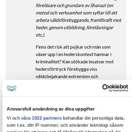
föreläsare och grundare av Shanazi (en
metod och verksamhet som syftar till att
arbeta våldsförebyggande, framförallt mot
heder, genom utbildning, föreläsningar
etc.).
Finns det risk att pojkar och män som
växer upp i en hederskontext hamnar i
kriminalitet? Kan utökade insatser mot
hedersförtryck förebygga viss
våldsbejakande extremism och
gängkriminalitet, och hur kan ett sådant
arbete i så fall bedrivas? Vad kan
kommunerna göra mer?
Ansvarsfull användning av dina uppgifter
I föreläsningen lyfter Hoshi fram pojkars
och unga mäns dubbla och komplexa roller
Vi och
våra 1022 partners
behandlar din personliga data,
i hederskontexter, där de ofta är både
som t.ex. ditt IP-nummer, och använder teknologi såsom