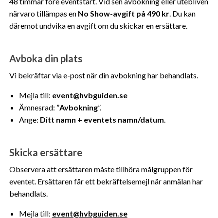
48 timmar före eventstart. Vid sen avbokning eller utebliven
närvaro tillämpas en
No Show-avgift på 490 kr
. Du kan
däremot undvika en avgift om du skickar en ersättare.
Avboka din plats
Vi bekräftar via e-post när din avbokning har behandlats.
Mejla till:
event@hvbguiden.se
Ämnesrad: ”
Avbokning
”.
Ange:
Ditt namn
+
eventets namn/datum
.
Skicka ersättare
Observera att ersättaren måste tillhöra målgruppen för
eventet. Ersättaren får ett bekräftelsemejl när anmälan har
behandlats.
Mejla till:
event@hvbguiden.se