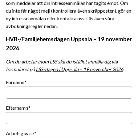
vidarebefordrar även sådana identifierare och annan 
som meddelar att din intresseanmälan har tagits emot. Om
information från din enhet till de sociala medier och 
du inte får något mejl (kontrollera även skräpposten), gör en
annons- och analysföretag som vi samarbetar med. Dessa 
ny intresseanmälan eller kontakta oss. Läs även våra
kan i sin tur kombinera informationen med annan 
avbokningsregler nedan.
information som du har tillhandahållit eller som de har 
samlat in när du har använt deras tjänster.
HVB-/Familjehemsdagen Uppsala – 19 november
2026
Om du arbetar inom LSS ska du istället anmäla dig via
formuläret på
LSS-dagen i Uppsala – 19 november 2026
.
Förnamn
Efternamn
Arbetsgivare