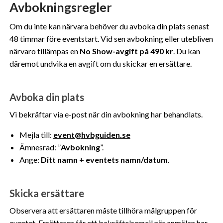
Avbokningsregler
Om du inte kan närvara behöver du avboka din plats senast
48 timmar före eventstart. Vid sen avbokning eller utebliven
närvaro tillämpas en
No Show-avgift på 490 kr
. Du kan
däremot undvika en avgift om du skickar en ersättare.
Avboka din plats
Vi bekräftar via e-post när din avbokning har behandlats.
Mejla till:
event@hvbguiden.se
Ämnesrad: ”
Avbokning
”.
Ange:
Ditt namn
+
eventets namn/datum
.
Skicka ersättare
Observera att ersättaren måste tillhöra målgruppen för
eventet. Ersättaren får ett bekräftelsemejl när anmälan har