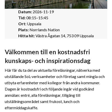
Datum:
2026-11-19
Tid:
08:15–15:45
Ort:
Uppsala
Plats:
Norrlands Nation
Hitta hit:
Västra Ågatan 14, 753 09 Uppsala
Välkommen till en kostnadsfri
kunskaps- och inspirationsdag
Här får du ta del av aktuella föreläsningar, nätverka med
utställande SoL-verksamheter och företag samt mingla och
utbyta erfarenheter med kollegor från andra kommuner.
Dagen är kostnadsfri och följande ingår vid godkänd
anmälan: entré, alla föreläsningar, tillgång till
utställningsområdet samt frukost, lunch och
eftermiddagskaffe.