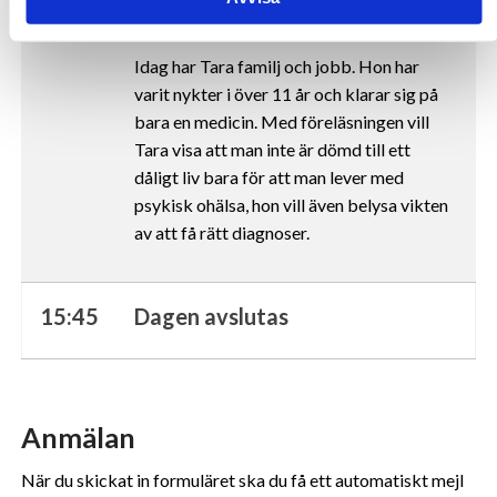
behandling.
som vi samarbetar med. Dessa kan i sin tur kombinera 
informationen med annan information som du har 
Idag har Tara familj och jobb. Hon har
tillhandahållit eller som de har samlat in när du har använt 
varit nykter i över 11 år och klarar sig på
deras tjänster.
bara en medicin. Med föreläsningen vill
Tara visa att man inte är dömd till ett
Vi använder enhetsidentifierare för att anpassa innehållet 
dåligt liv bara för att man lever med
och annonserna till användarna, tillhandahålla funktioner 
psykisk ohälsa,
hon vill även
belysa vikten
för sociala medier och analysera vår trafik. Vi 
av att få rätt diagnoser.
vidarebefordrar även sådana identifierare och annan 
information från din enhet till de sociala medier och 
annons- och analysföretag som vi samarbetar med. Dessa 
15:45
Dagen avslutas
kan i sin tur kombinera informationen med annan 
information som du har tillhandahållit eller som de har 
samlat in när du har använt deras tjänster.
Vi använder enhetsidentifierare för att anpassa innehållet 
Anmälan
och annonserna till användarna, tillhandahålla funktioner 
för sociala medier och analysera vår trafik. Vi 
När du skickat in formuläret ska du få ett automatiskt mejl