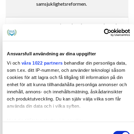
samsjuklighetsreformen.
14:00
Kaffe, mingel och nätverkande
Kaffe serveras i utställningsområdet.
Mingla och nätverka med utställare och
andra deltagare.
Ansvarsfull användning av dina uppgifter
Vi och
våra 1022 partners
behandlar din personliga data,
som t.ex. ditt IP-nummer, och använder teknologi såsom
14:45
Att leva med samsjuklighet
cookies för att lagra och få tillgång till information på din
Föreläsare: Tara Franzén Rojas
–
enhet för att kunna tillhandahålla personliga annonser och
föreläsare med
egen erfarenhet av
innehåll, annons- och innehållsmätning, åskådarinsikter
och produktutveckling. Du kan själv välja vilka som får
samsjuklighet.
Tara
har kämpat med
använda din data och i vilka syften.
psykisk ohälsa, missbruk, ätstörningar och
självskadebeteende och har diagnoserna
Med din tillåtelse skulle vi även vilja:
ADHD, bipolär typ 1, schizoaffektivt
Samla in information om din geografiska plats som
syndrom samt komplex PTSD.
Samtyckesval