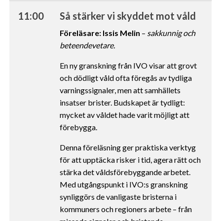
11:00
Så stärker vi skyddet mot våld
Föreläsare: Issis Melin
–
sakkunnig och
beteendevetare.
En ny granskning från IVO visar att grovt
och dödligt våld ofta föregås av tydliga
varningssignaler, men att samhällets
insatser brister. Budskapet är tydligt:
mycket av våldet hade varit möjligt att
förebygga.
Denna föreläsning ger praktiska verktyg
för att upptäcka risker i tid, agera rätt och
stärka det våldsförebyggande arbetet.
Med utgångspunkt i IVO:s granskning
synliggörs de vanligaste bristerna i
kommuners och regioners arbete – från