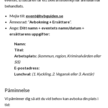
behandlats.
Mejla till:
event@hvbguiden.se
Ämnesrad: ”
Avbokning + Ersättare
”.
Ange:
Ditt namn
+
eventets namn/datum
+
ersättarens uppgifter:
Namn:
Titel:
Arbetsplats:
(kommun, region, Kriminalvården eller
SiS)
E-postadress:
Lunchval:
(1. Kyckling, 2. Vegansk eller 3. Avstår)
Påminnelse
Vi påminner dig så att du vid behov kan avboka din plats i
tid: