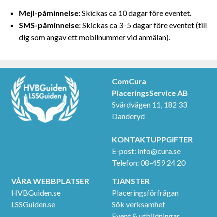
Mejl-påminnelse
: Skickas ca 10 dagar före eventet.
SMS-påminnelse
: Skickas ca 3–5 dagar före eventet (till
dig som angav ett mobilnummer vid anmälan).
ComCura
PlaceringsService AB
Svärdvägen 11, 182 33
Danderyd
KONTAKTUPPGIFTER
E-post:
info@cura.se
Telefon: 08-459 24 20
VÅRA WEBBPLATSER
TJÄNSTER
HVBGuiden.se
Placeringsförfrågan
LSSGuiden.se
Sök verksamhet
Event & utbildningar