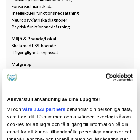
Förvärvad hjärnskada
Intellektuell funktionsnedsättning
Neuropsykiatriska diagnoser
Psykisk funktionsnedsättning
Miljö & Boende/Lokal
Skola med LSS-boende
Tillgänglighetsanpassat
Målgrupp
Barn/unga
Vuxna
Personkrets
Personkrets 1
Ansvarsfull användning av dina uppgifter
Personkrets 2
Vi och
våra 1022 partners
behandlar din personliga data,
Personkrets 3
som t.ex. ditt IP-nummer, och använder teknologi såsom
cookies för att lagra och få tillgång till information på din
enhet för att kunna tillhandahålla personliga annonser och
innehåll, annons- och innehållsmätning, åskådarinsikter