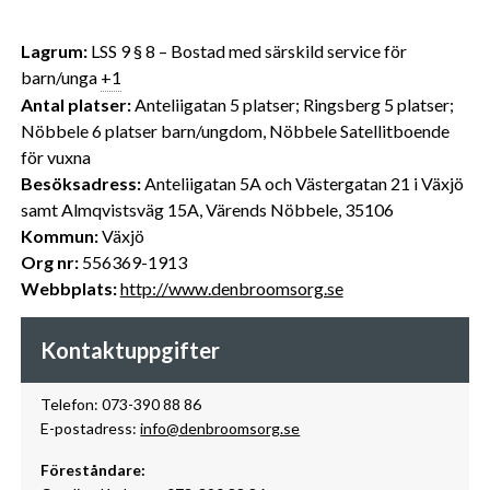
Lagrum:
LSS 9 § 8 – Bostad med särskild service för
barn/unga
+1
Antal platser:
Anteliigatan 5 platser; Ringsberg 5 platser;
Nöbbele 6 platser barn/ungdom, Nöbbele Satellitboende
för vuxna
Besöksadress:
Anteliigatan 5A och Västergatan 21 i Växjö
samt Almqvistsväg 15A, Värends Nöbbele, 35106
Kommun:
Växjö
Org nr:
556369-1913
Webbplats:
http://www.denbroomsorg.se
Kontaktuppgifter
Telefon: 073-390 88 86
E-postadress:
info@denbroomsorg.se
Föreståndare: