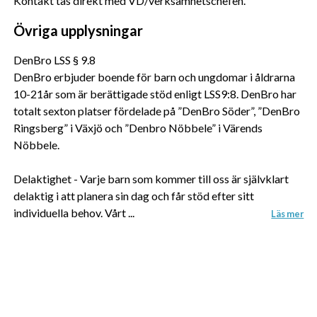
Kontakt tas direkt med VD/verksamhetschefen.
samlat in när du har använt deras tjänster.
Övriga upplysningar
Vi använder enhetsidentifierare för att anpassa innehållet 
DenBro LSS § 9.8
och annonserna till användarna, tillhandahålla funktioner 
DenBro erbjuder boende för barn och ungdomar i åldrarna
för sociala medier och analysera vår trafik. Vi 
10-21år som är berättigade stöd enligt LSS9:8. DenBro har
vidarebefordrar även sådana identifierare och annan 
totalt sexton platser fördelade på ”DenBro Söder”, ”DenBro
information från din enhet till de sociala medier och 
Ringsberg” i Växjö och ”Denbro Nöbbele” i Värends
annons- och analysföretag som vi samarbetar med. 
Nöbbele.
Dessa kan i sin tur kombinera informationen med annan 
information som du har tillhandahållit eller som de har 
Delaktighet - Varje barn som kommer till oss är självklart
samlat in när du har använt deras tjänster.
delaktig i att planera sin dag och får stöd efter sitt
individuella behov. Vårt ...
Läs mer