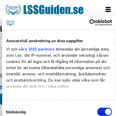
Logga in
Ansvarsfull användning av dina uppgifter
Vi och
våra 1022 partners
behandlar din personliga data,
som t.ex. ditt IP-nummer, och använder teknologi såsom
cookies för att lagra och få tillgång till information på din
enhet för att kunna tillhandahålla personliga annonser och
innehåll, annons- och innehållsmätning, åskådarinsikter
Glömt lösenordet?
och produktutveckling. Du kan själv välja vilka som får
använda din data och i vilka syften.
Kom ihåg inloggningen
Med din tillåtelse skulle vi även vilja:
Samla in information om din geografiska plats som
Samtyckesval
Nödvändig
kan ha en noggrannhet på upp till flera meter